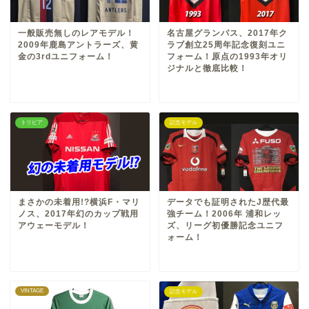
一般販売無しのレアモデル！
名古屋グランパス、2017年ク
2009年鹿島アントラーズ、黄
ラブ創立25周年記念復刻ユニ
金の3rdユニフォーム！
フォーム！原点の1993年オリ
ジナルと徹底比較！
トリビア
記念モデル
まさかの未着用!?横浜F・マリ
データでも証明されたJ歴代最
ノス、2017年幻のカップ戦用
強チーム！2006年 浦和レッ
アウェーモデル！
ズ、リーグ初優勝記念ユニフ
ォーム！
VINTAGE
記念モデル