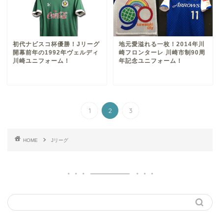
初代ナビスコ杯優勝！Jリーグ
地元愛溢れる一枚！2014年川
開幕前年の1992年ヴェルディ
崎フロンターレ 川崎市制90周
川崎ユニフォーム！
年記念ユニフォーム！
1
2
3
HOME
Jリーグ