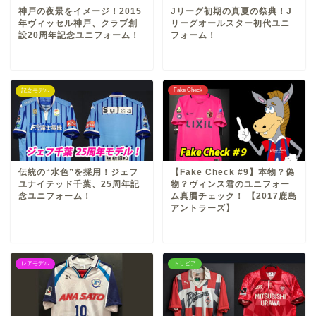
神戸の夜景をイメージ！2015
Jリーグ初期の真夏の祭典！J
年ヴィッセル神戸、クラブ創
リーグオールスター初代ユニ
設20周年記念ユニフォーム！
フォーム！
Fake Check
記念モデル
伝統の“水色”を採用！ジェフ
【Fake Check #9】本物？偽
ユナイテッド千葉、25周年記
物？ヴィンス君のユニフォー
念ユニフォーム！
ム真贋チェック！ 【2017鹿島
アントラーズ】
レアモデル
トリビア