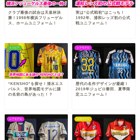
クラブ最後の試合は天皇杯決
実は“公式戦初”はこっち！
勝！1998年横浜フリューゲル
1992年、浦和レッズ初の公式
ス、ホームユニフォーム！
戦ユニフォーム！
トリビア
レアモデル
“KENSHO”を探せ！清水エス
歴代の名作デザインが凝縮！
パルス、世界地図モデルに謎
2019年ジュビロ磐田、夏季限
の名前の島があった！？
定ユニフォーム！
レアモデル
記念モデル