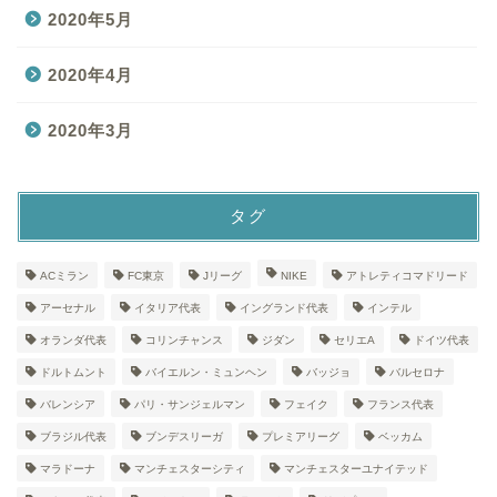
2020年5月
2020年4月
2020年3月
タグ
ACミラン
FC東京
Jリーグ
NIKE
アトレティコマドリード
アーセナル
イタリア代表
イングランド代表
インテル
オランダ代表
コリンチャンス
ジダン
セリエA
ドイツ代表
ドルトムント
バイエルン・ミュンヘン
バッジョ
バルセロナ
バレンシア
パリ・サンジェルマン
フェイク
フランス代表
ブラジル代表
ブンデスリーガ
プレミアリーグ
ベッカム
マラドーナ
マンチェスターシティ
マンチェスターユナイテッド