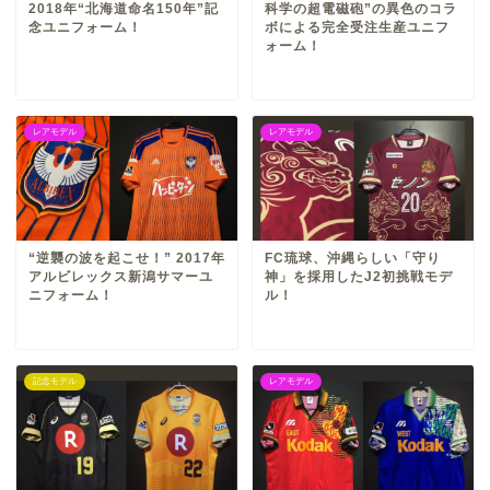
2018年“北海道命名150年”記
科学の超電磁砲”の異色のコラ
念ユニフォーム！
ボによる完全受注生産ユニフ
ォーム！
レアモデル
レアモデル
“逆襲の波を起こせ！” 2017年
FC琉球、沖縄らしい「守り
アルビレックス新潟サマーユ
神」を採用したJ2初挑戦モデ
ニフォーム！
ル！
記念モデル
レアモデル