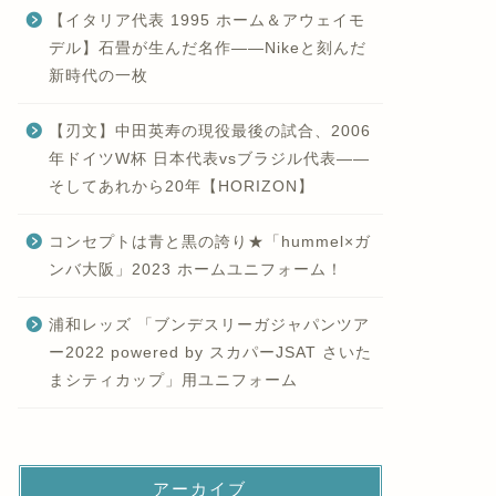
【イタリア代表 1995 ホーム＆アウェイモ
デル】石畳が生んだ名作——Nikeと刻んだ
新時代の一枚
【刃文】中田英寿の現役最後の試合、2006
年ドイツW杯 日本代表vsブラジル代表——
そしてあれから20年【HORIZON】
コンセプトは青と黒の誇り★「hummel×ガ
ンバ大阪」2023 ホームユニフォーム！
浦和レッズ 「ブンデスリーガジャパンツア
ー2022 powered by スカパーJSAT さいた
まシティカップ」用ユニフォーム
アーカイブ