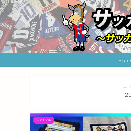
Hom
― 
2
レアモデル