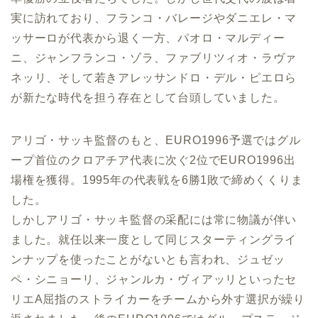
実に訪れており、フランコ・バレージやダニエレ・マ
ッサーロが代表から退く一方、パオロ・マルディー
ニ、ジャンフランコ・ゾラ、ファブリツィオ・ラヴァ
ネッリ、そして若きアレッサンドロ・デル・ピエロら
が新たな時代を担う存在として台頭していました。
アリゴ・サッキ監督のもと、EURO1996予選ではグル
ープ首位のクロアチア代表に次ぐ2位でEURO1996出
場権を獲得。1995年の代表戦を6勝1敗で締めくくりま
した。
しかしアリゴ・サッキ監督の采配には常に物議が伴い
ました。就任以来一度として同じスターティングライ
ンナップを使ったことがないとも言われ、ジュゼッ
ペ・シニョーリ、ジャンルカ・ヴィアッリといったセ
リエA屈指のストライカーをチームから外す選択が繰り