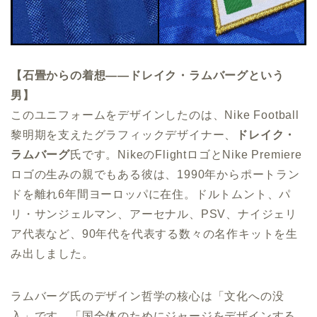
【石畳からの着想——ドレイク・ラムバーグという
男】
このユニフォームをデザインしたのは、Nike Football
黎明期を支えたグラフィックデザイナー、
ドレイク・
ラムバーグ
氏です。NikeのFlightロゴとNike Premiere
ロゴの生みの親でもある彼は、1990年からポートラン
ドを離れ6年間ヨーロッパに在住。ドルトムント、パ
リ・サンジェルマン、アーセナル、PSV、ナイジェリ
ア代表など、90年代を代表する数々の名作キットを生
み出しました。
ラムバーグ氏のデザイン哲学の核心は「文化への没
入」です。「国全体のためにジャージをデザインする