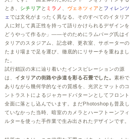
とき、
シチリア
と
ミラノ
、
ヴェネツィア
と
フィレンツ
ェ
では文化がまったく異なる。そのすべてのイタリア
人に対して真正性を持って語りかけられるデザインを
どうやって作るか」——そのためにラムバーグ氏はイ
タリアのスタジアム、記念碑、更衣室、サポーターの
たまり場まで足を運び、徹底的にリサーチを重ねまし
た。
試行錯誤の末に辿り着いたインスピレーションの源
は、
イタリアの街路や歩道を彩る石畳でした。
素朴で
ありながら幾何学的なその質感を、光沢とマットのコ
ントラストによるジャカードパターンとしてフロント
全面に落とし込んでいます。まだPhotoshopも普及し
ていなかった当時、暗室のカメラとハーフトーンフィ
ルターを使った手作業で生み出されたデザインです。