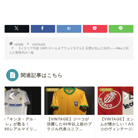
HOME
VINTAGE
【イタリア代表 1995 ホーム＆アウェイモデル】石畳が生んだ名作——Nikeと刻
んだ新時代の一枚
関連記事はこちら
TAGE
VINTAGE
VINTAGE
説の『キンタ・デル・
【VINTAGE】ジーコが
【VINTAGE】エン
イトレ』が甦る！
活躍した40年以上前のブ
ムが懐かしい！ASモ
89/90レアルマドリ...
ラジル代表ユニフ...
コのヴィンテージユ..