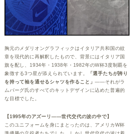
胸元のメダリオングラフィックはイタリア共和国の紋
章を現代的に再解釈したもので、背景にはイタリア国
旗を配し、1934年・1938年・1982年のW杯3度制覇を
象徴する3つ星が添えられています。
「選手たちが誇り
を持って袖を通せるシャツを作ること」
——それがラ
ムバーグ氏のすべてのキットデザインに込めた普遍的
な目標でした。
【1995年のアズーリ——世代交代の波の中で】
このユニフォームを身にまとったのは、アメリカW杯
準優勝の立役者たちでした。しかし世代交代の波は着