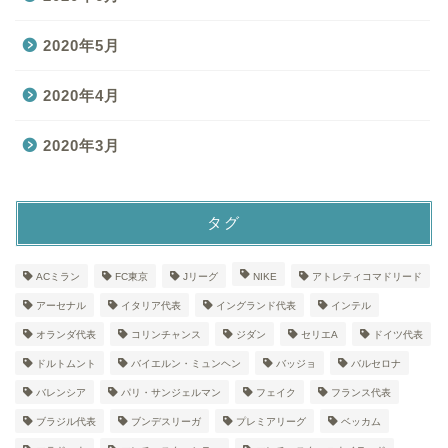
2020年5月
2020年4月
2020年3月
タグ
ACミラン
FC東京
Jリーグ
NIKE
アトレティコマドリード
アーセナル
イタリア代表
イングランド代表
インテル
オランダ代表
コリンチャンス
ジダン
セリエA
ドイツ代表
ドルトムント
バイエルン・ミュンヘン
バッジョ
バルセロナ
バレンシア
パリ・サンジェルマン
フェイク
フランス代表
ブラジル代表
ブンデスリーガ
プレミアリーグ
ベッカム