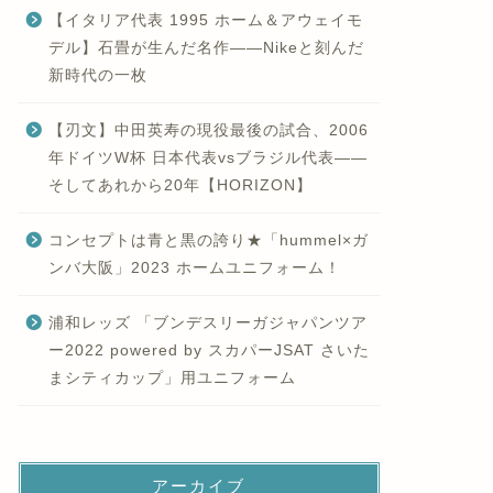
【イタリア代表 1995 ホーム＆アウェイモ
デル】石畳が生んだ名作——Nikeと刻んだ
新時代の一枚
【刃文】中田英寿の現役最後の試合、2006
年ドイツW杯 日本代表vsブラジル代表——
そしてあれから20年【HORIZON】
コンセプトは青と黒の誇り★「hummel×ガ
ンバ大阪」2023 ホームユニフォーム！
浦和レッズ 「ブンデスリーガジャパンツア
ー2022 powered by スカパーJSAT さいた
まシティカップ」用ユニフォーム
アーカイブ