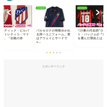
ビア
トリビア
トリビア
スレティック・ビルバ
バルセロナの明暗分かれ
“10番の代名詞”ロベ
とアトレティコ・マド
る同一ユニフォーム。実
ト・バッジョが『18
ード、「伝統の赤
はアウェイとサードで
を選んだ理由とは
...
●...
スポンサーリンク