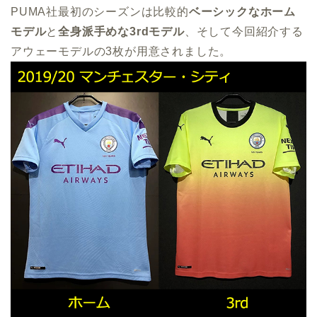
PUMA社最初のシーズンは比較的
ベーシックなホーム
モデル
と
全身派手めな3rdモデル
、そして今回紹介する
アウェーモデルの3枚が用意されました。