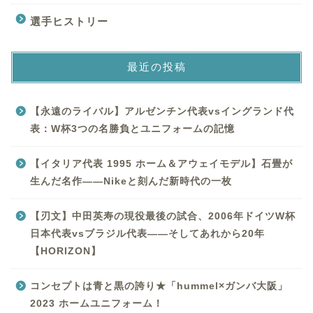
選手ヒストリー
最近の投稿
【永遠のライバル】アルゼンチン代表vsイングランド代
表：W杯3つの名勝負とユニフォームの記憶
【イタリア代表 1995 ホーム＆アウェイモデル】石畳が
生んだ名作——Nikeと刻んだ新時代の一枚
【刃文】中田英寿の現役最後の試合、2006年ドイツW杯
日本代表vsブラジル代表——そしてあれから20年
【HORIZON】
コンセプトは青と黒の誇り★「hummel×ガンバ大阪」
2023 ホームユニフォーム！