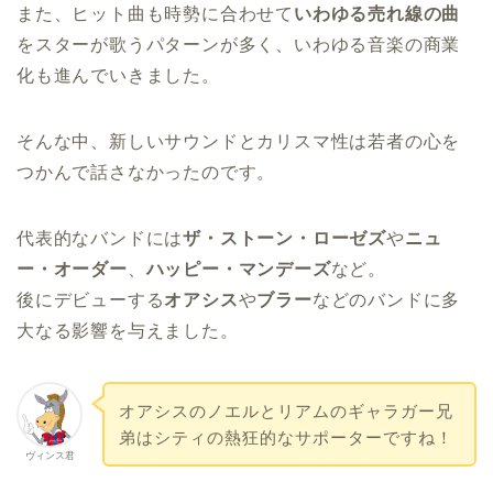
また、ヒット曲も時勢に合わせて
いわゆる売れ線の曲
をスターが歌うパターンが多く、いわゆる音楽の商業
化も進んでいきました。
そんな中、新しいサウンドとカリスマ性は若者の心を
つかんで話さなかったのです。
代表的なバンドには
ザ・ストーン・ローゼズ
や
ニュ
ー・オーダー
、
ハッピー・マンデーズ
など。
後にデビューする
オアシス
や
ブラー
などのバンドに多
大なる影響を与えました。
オアシスのノエルとリアムのギャラガー兄
弟はシティの熱狂的なサポーターですね！
ヴィンス君