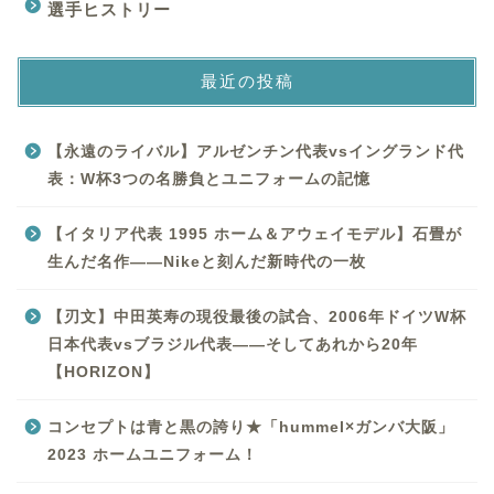
選手ヒストリー
最近の投稿
【永遠のライバル】アルゼンチン代表vsイングランド代
表：W杯3つの名勝負とユニフォームの記憶
【イタリア代表 1995 ホーム＆アウェイモデル】石畳が
生んだ名作——Nikeと刻んだ新時代の一枚
【刃文】中田英寿の現役最後の試合、2006年ドイツW杯
日本代表vsブラジル代表——そしてあれから20年
【HORIZON】
コンセプトは青と黒の誇り★「hummel×ガンバ大阪」
2023 ホームユニフォーム！