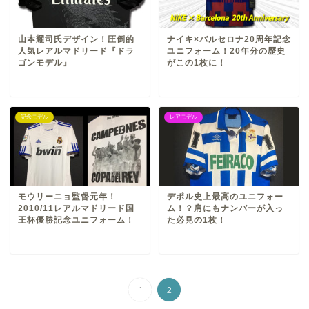
山本耀司氏デザイン！圧倒的
ナイキ×バルセロナ20周年記念
人気レアルマドリード『ドラ
ユニフォーム！20年分の歴史
ゴンモデル』
がこの1枚に！
記念モデル
レアモデル
モウリーニョ監督元年！
デポル史上最高のユニフォー
2010/11レアルマドリード国
ム！？肩にもナンバーが入っ
王杯優勝記念ユニフォーム！
た必見の1枚！
1
2