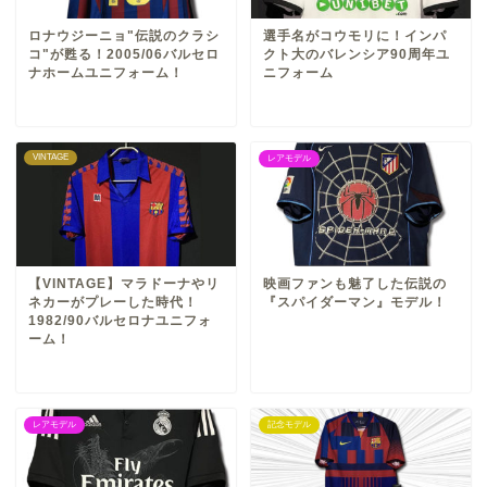
ロナウジーニョ"伝説のクラシ
選手名がコウモリに！インパ
コ"が甦る！2005/06バルセロ
クト大のバレンシア90周年ユ
ナホームユニフォーム！
ニフォーム
VINTAGE
レアモデル
【VINTAGE】マラドーナやリ
映画ファンも魅了した伝説の
ネカーがプレーした時代！
『スパイダーマン』モデル！
1982/90バルセロナユニフォ
ーム！
レアモデル
記念モデル