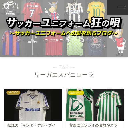
― TAG ―
リーガエスパニョーラ
VINTAGE
記念モデル
伝説の『キンタ・デル・ブイ
背面にはソシオの名前がズラ