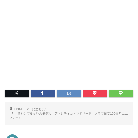
HOME
記念モデル
超シンプルな記念モデル！アトレティコ・マドリード、クラブ創立100周年ユニ
フォーム！