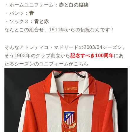
・ホームユニフォーム：
赤と白の縦縞
・パンツ：
青
・ソックス：
青と赤
なんとこの組合せ、1911年からの伝統なんです！
そんなアトレティコ・マドリードの2003/04シーズン。
そう1903年のクラブ創立から
記念すべき100周年
にあ
たるシーズンのユニフォームがこちら