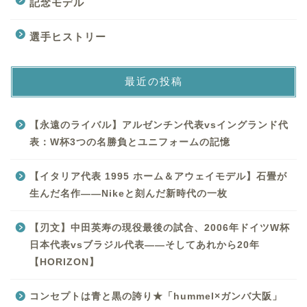
記念モデル
選手ヒストリー
最近の投稿
【永遠のライバル】アルゼンチン代表vsイングランド代
表：W杯3つの名勝負とユニフォームの記憶
【イタリア代表 1995 ホーム＆アウェイモデル】石畳が
生んだ名作——Nikeと刻んだ新時代の一枚
【刃文】中田英寿の現役最後の試合、2006年ドイツW杯
日本代表vsブラジル代表——そしてあれから20年
【HORIZON】
コンセプトは青と黒の誇り★「hummel×ガンバ大阪」