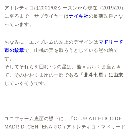
アトレティコは2001/02シーズンから現在（2019/20）
に至るまで、サプライヤーは
ナイキ社
の長期政権とな
っています。
ちなみに、エンブレムの左上のデザインは
マドリード
市の紋章
で、山桃の実を取ろうとしている熊の絵で
す。
そしてそれらを囲む7つの星は、熊＝おおくま座とき
て、そのおおくま座の一部である
「北斗七星」に由来
しているそうです。
ユニフォーム裏面の襟下に、『CLUB ATLETICO DE
MADRID ,CENTENARIO（アトレティコ・マドリード