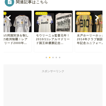
関連記事はこちら
モデル
記念モデル
店長おすすめ
上初の同国対決を制し
モウリーニョ監督元年！
水戸ホーリーホック
回目の欧州制覇！レア
2010/11レアルマドリー
2014年クラブ創設2
ドリード2000年...
ド国王杯優勝記念...
年記念ユニフォーム
スポンサーリンク