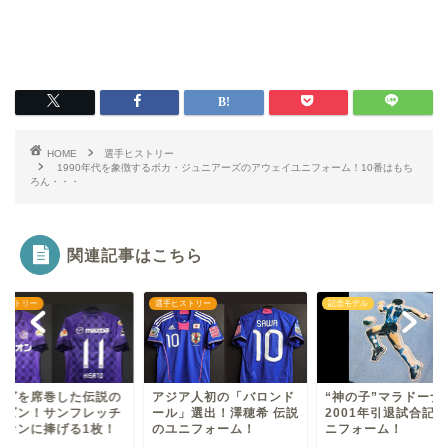
HOME
選手ヒストリー
1990年代を象徴するボカ・ジュニアーズのアウェイユニフォーム！10番はもち
ろん・・・
関連記事はこちら
ヒストリー
選手ヒストリー
記念モデル
ーグを席巻した伝説の
アジア人初の「バロンド
“神の子”マラドーナ
ーズン！サンフレッチ
ール」選出！澤穂希 伝説
2001年引退試合記
ファンに捧げる1枚！
のユニフォーム！
ニフォーム！