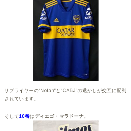
サプライヤーの“Nolan”と“CABJ”の透かしが交互に配列
されています。
そして
10番
は
ディエゴ・マラドーナ
。