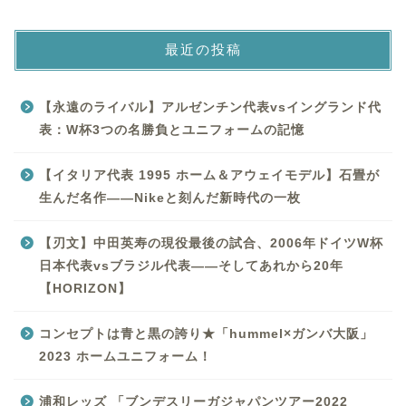
最近の投稿
【永遠のライバル】アルゼンチン代表vsイングランド代
表：W杯3つの名勝負とユニフォームの記憶
【イタリア代表 1995 ホーム＆アウェイモデル】石畳が
生んだ名作——Nikeと刻んだ新時代の一枚
【刃文】中田英寿の現役最後の試合、2006年ドイツW杯
日本代表vsブラジル代表——そしてあれから20年
【HORIZON】
コンセプトは青と黒の誇り★「hummel×ガンバ大阪」
2023 ホームユニフォーム！
浦和レッズ 「ブンデスリーガジャパンツアー2022