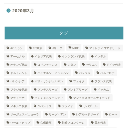
2020年3月
タグ
ACミラン
FC東京
Jリーグ
NIKE
アトレティコマドリード
アーセナル
イタリア代表
イングランド代表
インテル
オランダ代表
コリンチャンス
ジダン
セリエA
ドイツ代表
ドルトムント
バイエルン・ミュンヘン
バッジョ
バルセロナ
バレンシア
パリ・サンジェルマン
フェイク
フランス代表
ブラジル代表
ブンデスリーガ
プレミアリーグ
ベッカム
マラドーナ
マンチェスターシティ
マンチェスターユナイテッド
メキシコ代表
ユベントス
ラツィオ
リバプール
リーガエスパニョーラ
リーグ・アン
レアルマドリード
ローマ
ワールドカップ
久保建英
川崎フロンターレ
日本代表