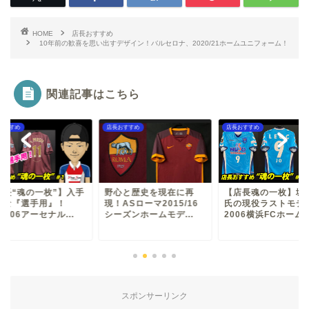
HOME
店長おすすめ
10年前の歓喜を思い出すデザイン！バルセロナ、2020/21ホームユニフォーム！
関連記事はこちら
おすすめ
店長おすすめ
店長おすすめ
店長“魂の一枚”】入手
野心と歴史を現在に再
【店長魂の一枚】城
難な『選手用』！
現！ASローマ2015/16
氏の現役ラストモデ
05/06アーセナル...
シーズンホームモデ...
2006横浜FCホーム..
スポンサーリンク