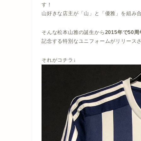
す！
山好きな店主が「山」と「優雅」を組み
そんな松本山雅の誕生から
2015年で50周
記念する特別なユニフォームがリリース
それがコチラ↓