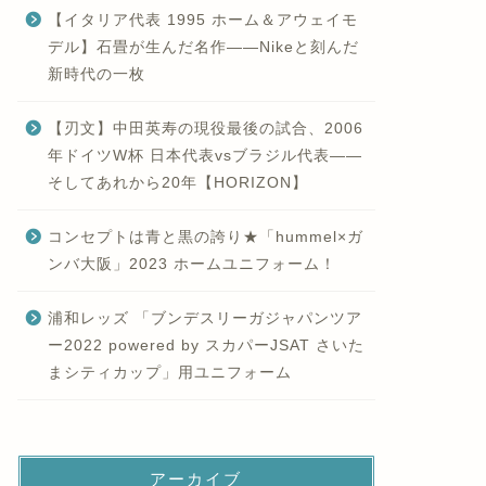
【イタリア代表 1995 ホーム＆アウェイモ
デル】石畳が生んだ名作——Nikeと刻んだ
新時代の一枚
【刃文】中田英寿の現役最後の試合、2006
年ドイツW杯 日本代表vsブラジル代表——
そしてあれから20年【HORIZON】
コンセプトは青と黒の誇り★「hummel×ガ
ンバ大阪」2023 ホームユニフォーム！
浦和レッズ 「ブンデスリーガジャパンツア
ー2022 powered by スカパーJSAT さいた
まシティカップ」用ユニフォーム
アーカイブ